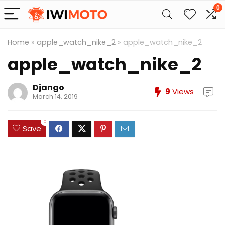
0
Home
»
apple_watch_nike_2
»
apple_watch_nike_2
apple_watch_nike_2
Django
9
Views
March 14, 2019
0
Save