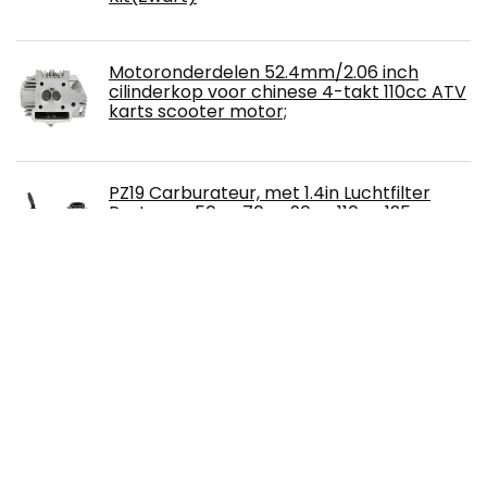
Motoronderdelen 52.4mm/2.06 inch
cilinderkop voor chinese 4-takt 110cc ATV
karts scooter motor;
PZ19 Carburateur, met 1.4in Luchtfilter
Past voor 50cc 70cc 90cc 110cc 125cc
ATV Crossmotor
Namvo 2-takt motorfietsmotor
trekstarter legering trekstartafstelling
voor 49cc 66cc 80cc-motor
Gemotoriseerde motorfiets-duwfiets
NOCO Lithium NLP20, Groep 20, 600A
Lithium Motorfiets Accu, 12V 7Ah-Batterij