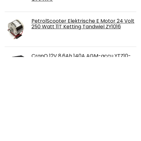
PetrolScooter Elektrische E Motor 24 Volt
250 Watt 11T Ketting Tandwiel ZY1016
CranQ 12V 8,6Ah 140A AGM-accu YTZ10-
BS motorfietsaccu trillingsbestendig
scooter startaccu met veel vermogen,
onderhoudsvrij
SYM Fiddle II 50 50CC scooter- en
bromfietsvervangingsaccu