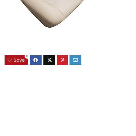
0
Save