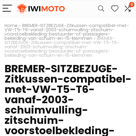
0
Home
»
BREMER-SITZBEZUGE-Zitkussen-compatibel-met-
VW-T5-T6-vanaf-2003-schuimvulling-zitschuim-
voorstoelbekleding-bestuurder-of-passagiers-
bekleding-van-schuim-en-15-klemmen
»
BREMER-
SITZBEZUGE-Zitkussen-compatibel-met-VW-T5-T6-
vanaf-2003-schuimvulling-zitschuim-
voorstoelbekleding-bestuurder-of-passagiers-
bekleding-van-schuim-en-15-klemmen
BREMER-SITZBEZUGE-
Zitkussen-compatibel-
met-VW-T5-T6-
vanaf-2003-
schuimvulling-
zitschuim-
voorstoelbekleding-