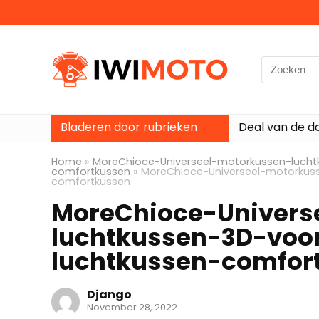
Search
for:
Bladeren door rubrieken
Deal van de d
Home
»
MoreChioce-Universeel-motorkussen-lucht
comfortkussen
»
MoreChioce-Universeel-motorkuss
comfortkussen
MoreChioce-Univers
luchtkussen-3D-voor
luchtkussen-comfor
Django
November 28, 2022