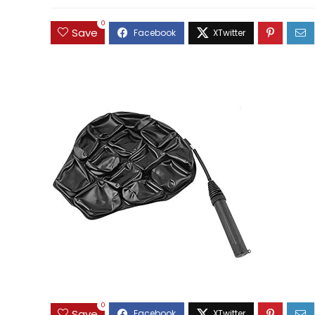
0
Save
0
Save