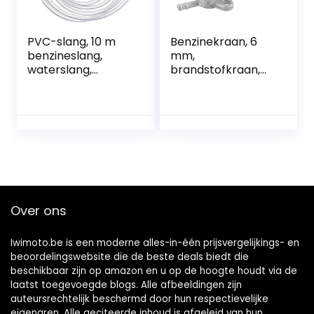
PVC-slang, 10 m
Benzinekraan, 6
benzineslang,
mm,
waterslang,
brandstofkraan,
luchtslang,
tankdeksel,
brandstofslang,
ventielkraan,
benzineslang,
universele
drukslang zeer
benzinekraan,
flexibel (5 x 8 mm)
benzinekraan,
brandstofkraan
met sluitfunctie,
olieschakelaar
voor bromfiets,
Over ons
motorfiets en
quad, 2 stuks
Iwimoto.be is een moderne alles-in-één prijsvergelijkings- en
beoordelingswebsite die de beste deals biedt die
beschikbaar zijn op amazon en u op de hoogte houdt via de
laatst toegevoegde blogs. Alle afbeeldingen zijn
auteursrechtelijk beschermd door hun respectievelijke
eigenaren. Alle geciteerde inhoud is afgeleid van hun