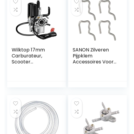
voor eber.spacher
2003 Motor
verwarming
Wilktop 17mm
SANON Zilveren
Carburateur,
Pijpklem
Scooter
Accessoires Voor
Carburateur
Brandstoftoevoer
Motorfiets
Brandstofpijpset
Carburateur Met
Voor Auto Voor C-
E-choke 2-Pins
Max S-Max 1. 8 Tdci
Connector