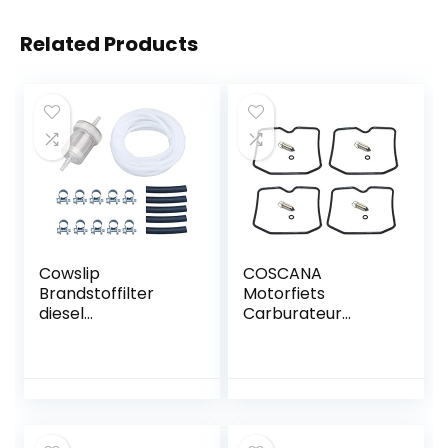
Related Products
Cowslip
COSCANA
Brandstoffilter
Motorfiets
diesel
Carburateur
brandstoffilter
Reparatie Kit
met slang
Drijvende Naald
slangklemmen
Seal voor Suzuki
benzinefilter
BANDIT GSF600 S
brandstofslang
GSF 600 S
brandstofleiding
GSF600S 1996-