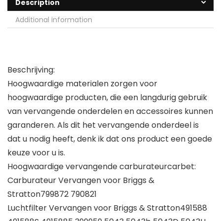
Description
Additional information
Beschrijving:
Hoogwaardige materialen zorgen voor
hoogwaardige producten, die een langdurig gebruik
van vervangende onderdelen en accessoires kunnen
garanderen. Als dit het vervangende onderdeel is
dat u nodig heeft, denk ik dat ons product een goede
keuze voor u is.
Hoogwaardige vervangende carburateurcarbet:
Carburateur Vervangen voor Briggs &
Stratton799872 790821
Luchtfilter Vervangen voor Briggs & Stratton491588