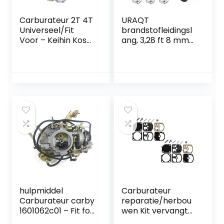
Carburateur 2T 4T
URAQT
Universeel/Fit
brandstofleidingsl
Voor – Keihin Koso
ang, 3,28 ft 8 mm
Oko/Motorfiets
binnendiameter
PWK Carburateur
brandstofleidingse
21 24 26 28 30 32
t, brandstofleiding
34 MM Met Power
brandstofslang
Jet Voor Racing
met 6
Motor Motorfiets
slangklemmen,
carburateur
geschikt voor
(Color : 24mm)
vrachtwagens,
auto’s, tractoren
en kleine motoren
hulpmiddel
Carburateur
Carburateur carby
reparatie/herbou
1601062c01 – Fit for
wen Kit vervangt
Nissan 90-95
ZAMA RB-10 voor