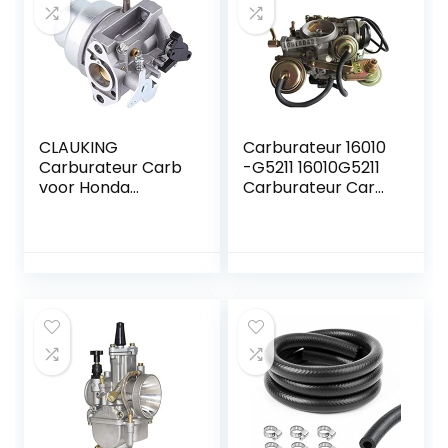
CLAUKING
Carburateur 16010
Carburateur Carb
-G5211 16010G5211
voor Honda
Carburateur Carb
GCV135 GCV160
Carburateur
GC135 GC160
Montage Fit for
motoren maaier
NIS-SAN PULDERAR
Carburateur +
N10 Sunny B310
brandstofleiding +
Vanette C22 A15
2 pakkingen + filter
36844 Karby
Gebouwd onder
strikte
standaardcontrole