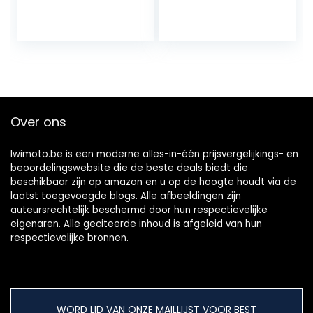
Pulsar Sunny N14
Mc Culloch Blower
GA16DS 1.6L Motor
Mac 60A 80A
carburateur
ZAMA C1S-M8 C1S-
carburator
M9 C1S-M12 C1S-
brandstofdruk
M13 (Pack van 2)
Over ons
Iwimoto.be is een moderne alles-in-één prijsvergelijkings- en
beoordelingswebsite die de beste deals biedt die
beschikbaar zijn op amazon en u op de hoogte houdt via de
laatst toegevoegde blogs. Alle afbeeldingen zijn
auteursrechtelijk beschermd door hun respectievelijke
eigenaren. Alle geciteerde inhoud is afgeleid van hun
respectievelijke bronnen.
WORD LID VAN ONZE MAILLIJST VOOR BEST