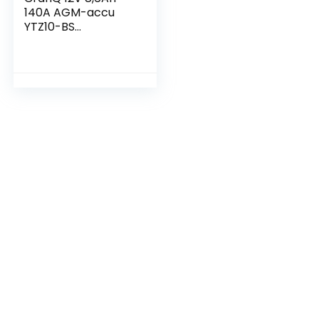
140A AGM-accu
YTZ10-BS
motorfietsaccu
trillingsbestendig
scooter startaccu
met veel
vermogen,
onderhoudsvrij