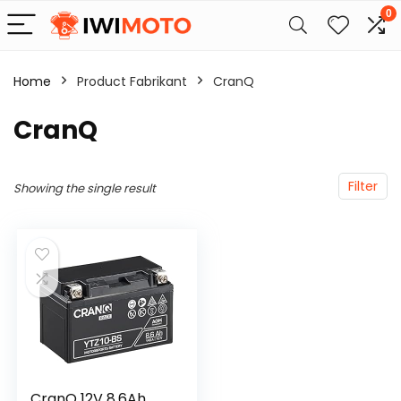
0
Home
Product Fabrikant
‎CranQ
‎CranQ
Filter
Showing the single result
CranQ 12V 8,6Ah