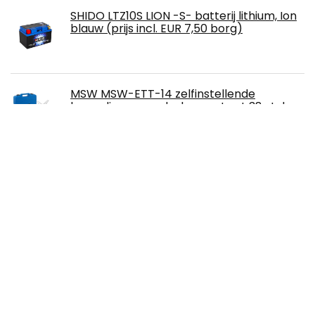
SHIDO LTZ10S LION -S- batterij lithium, Ion
blauw (prijs incl. EUR 7,50 borg)
MSW MSW-ETT-14 zelfinstellende
koppeling gereedschapsset set 38 stuks
(anti-roest staal, aluminium)
Akozon 7/8 inch Handgrepen Kill aan/uit
Schakelaar Gashendel Remhendels Kit
voor Pocket Bike Mini Motorfiets en 22
mm Stuur
Kettingwiel, 37 Tanden 428 Ketting
Achtertandwiel Cog Onderdelen voor Pit
Trail Quad Dirt Bike ATV 110 125CC