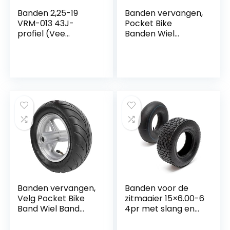
Banden 2,25-19
Banden vervangen,
VRM-013 43J-
Pocket Bike
profiel (Vee
Banden Wiel
Rubber*)
Banden Velgen
Eenvoudige
installatie
Betrouwbare
rubberen
binnenband voor
Mini Pocket Bike
voor directe
vervanging(Voorwi
el)
Banden vervangen,
Banden voor de
Velg Pocket Bike
zitmaaier 15×6.00-6
Band Wiel Band
4pr met slang en
Velgen Rubber
recht ventiel
Verdikt Eenvoudige
compleet wiel