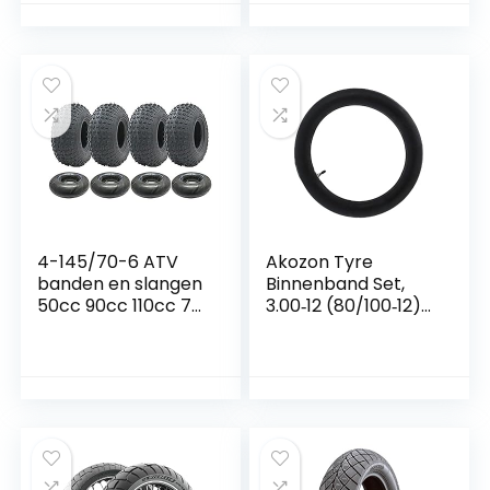
rood)
Skins Off Road
Motorcycle Guard
Wraps Kit(White)
4-145/70-6 ATV
Akozon Tyre
banden en slangen
Binnenband Set,
50cc 90cc 110cc 75
3.00‑12 (80/100‑12)
kg – Wanda P319
Band met
Quad banden
Binnenband voor
3.00-12 Knobbelige
Pitband
Motorcross,
Crossmotor,
Offroad