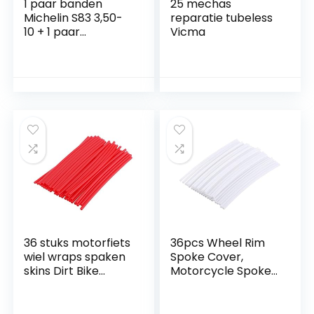
1 paar banden
25 mechas
Michelin S83 3,50-
reparatie tubeless
10 + 1 paar
Vicma
binnenbanden voor
Vespa PX LML
36 stuks motorfiets
36pcs Wheel Rim
wiel wraps spaken
Spoke Cover,
skins Dirt Bike
Motorcycle Spoke
Enduro Motocross
Wraps Wheel
velgen Covers
Spoke Protector
17.4cm (kleur:
Motocross Rims