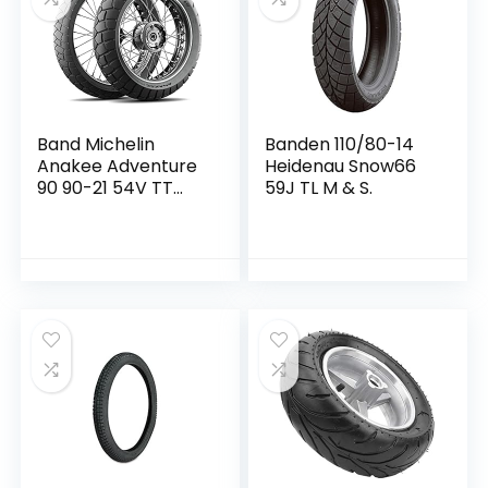
Band Michelin
Banden 110/80-14
Anakee Adventure
Heidenau Snow66
90 90-21 54V TT
59J TL M & S.
voor motorfiets