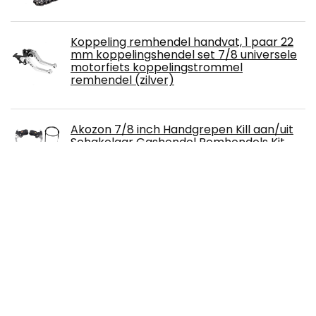
Koppeling remhendel handvat, 1 paar 22
mm koppelingshendel set 7/8 universele
motorfiets koppelingstrommel
remhendel (zilver)
Akozon 7/8 inch Handgrepen Kill aan/uit
Schakelaar Gashendel Remhendels Kit
voor Pocket Bike Mini Motorfiets en 22
mm Stuur
Benzine-slang koppeling zwart 8mm
EBC remblokken scooter remblokken
(organisch)