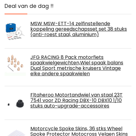
Deal van de dag !!
MSW MSW-ETT-14 zelfinstellende
koppeling gereedschapsset set 38 stuks
(anti-roest staal, aluminium)
JFG RACING 8 Pack motorfiets
spaakwielgewichten,Wiel spaak balans
Dual Sport metrische kruisers Vintage
elke andere spaakwielen
Fltaheroo Motortandwiel van staal 23T
7541 voor ZD Racing DBX-10 DBX10 1/10
stuks auto-upgrade-accessoires
Motorcycle Spoke Skins, 36 stks Wheel
Spoke Protector Motocross Velgen Skins