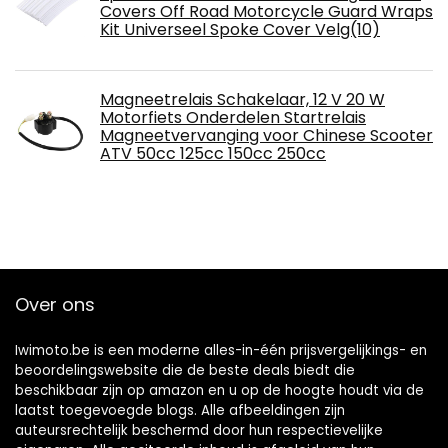
Covers Off Road Motorcycle Guard Wraps
Kit Universeel Spoke Cover Velg(10)
Magneetrelais Schakelaar, 12 V 20 W
Motorfiets Onderdelen Startrelais
Magneetvervanging voor Chinese Scooter
ATV 50cc 125cc 150cc 250cc
Over ons
Iwimoto.be is een moderne alles-in-één prijsvergelijkings- en
beoordelingswebsite die de beste deals biedt die
beschikbaar zijn op amazon en u op de hoogte houdt via de
laatst toegevoegde blogs. Alle afbeeldingen zijn
auteursrechtelijk beschermd door hun respectievelijke