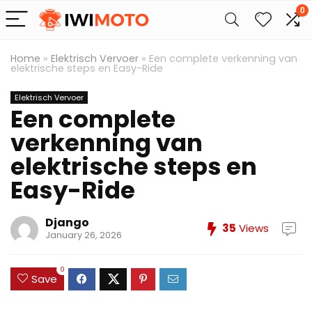
0
Home
»
Elektrisch Vervoer
»
Een complete verkenning van
elektrische steps en Easy-Ride
Elektrisch Vervoer
Een complete
verkenning van
elektrische steps en
Easy-Ride
Django
35
Views
January 26, 2026
0
Save