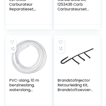
Carburateur
1253436 Carb
Reparatieset,
Carburateurset
motorfiets
voor
Brandstoftoevoer
brandstoftoevoer
Carb Reparatie
Geschikt voor
Rebuild Kit
RANGER
346871220
400/425/500
Accessoire Fit
Voor C75 / E75 /
C85 90HP Oudere
Model
PVC-slang, 10 m
Brandstofinjector
benzineslang,
Retourleiding Kit,
waterslang,
Brandstoftoevoer
luchtslang,
en Retourslang
brandstofslang,
Hoogwaardig
benzineslang,
Rubber voor Ibiza