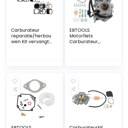
Carburateur
EBTOOLS
reparatie/herbou
Motorfiets
wen Kit vervangt
Carburateur,
ZAMA RB-10 voor
Carburateur Carb
Mc Culloch Blower
Vervanging Motor
Mac 60A 80A
Brandstoftoevoer
ZAMA C1S-M8 C1S-
Motoren en
M9 C1S-M12 C1S-
motoronderdelen
M13 (Pack van 2)
MALL16007YM-2
Geschikt voor
YFM350 Warrior
Big Bear KOAIAK
BW 350 Moto4
EBTOOLS
Carburateurkit,