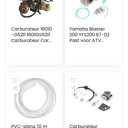
Carburateur 16010
Yamaha Blaster
-G5211 16010G5211
200 YFS200 97-02
Carburateur Carb
Past voor ATV
Carburateur
Stator Magneto
Montage Fit for
Coil met Regulator
NIS-SAN PULDERAR
Accessoire
N10 Sunny B310
Vanette C22 A15
36844 Karby
Gebouwd onder
strikte
standaardcontrole
PVC-slang, 10 m
Carburateur