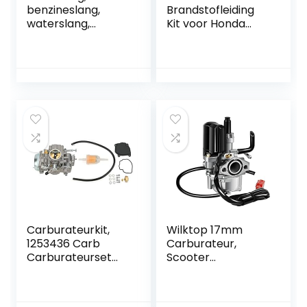
benzineslang,
Brandstofleiding
waterslang,
Kit voor Honda
luchtslang,
GX31 GX22 FG100
brandstofslang,
Little Wonder
benzineslang,
Helmstok 16100 ‑
drukslang zeer
ZM5‑80
flexibel (5 x 8 mm)
Carburateurkit,
Wilktop 17mm
1253436 Carb
Carburateur,
Carburateurset
Scooter
voor
Carburateur
brandstoftoevoer
Motorfiets
Geschikt voor
Carburateur Met