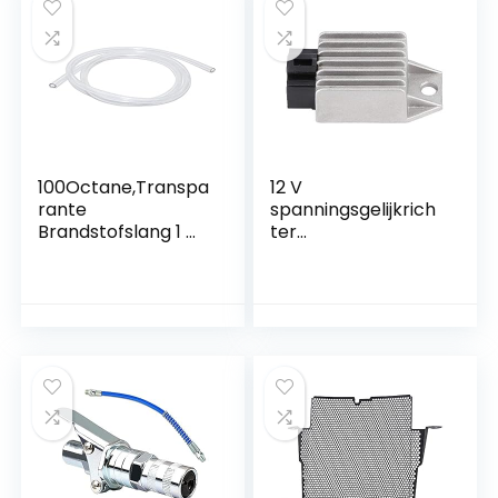
50cc 110cc 150cc
Quad Bike ATV
100Octane,Transpa
12 V
rante
spanningsgelijkrich
Brandstofslang 1 M
ter
– 5 X 9 Mm
spanningsregelaar,
universele
motorcycle motor
bike 12 V
spanningsregelaar
gelijkrichter 4-polig
motorfiets
spanningsgelijkrich
ter regelaar
gelijkrichter