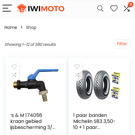
0
Home
Shop
Filter
Showing 1–12 of 380 results
‘s & M 174056
1 paar banden
kraan gebied
Michelin S83 3,50-
ijsbescherming 3/4,
10 + 1 paar
PP zwart,
binnenbanden voor