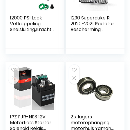
12000 PSI Lock
1290 Superduke R
Vetkoppeling
2020-2021 Radiator
Snelsluiting,Krachti
Bescherming
ge Vetnippel met
Radiatorrooster
Dubbele Greep
Afdekking Voor
Snelsluiting,Snelsluit
KTM 1290 Super
ing Geïntegreerde
Duke R
Hogedruk
Vetkoppeling,Gesc
hikt Voor alle
Vetpersen 1/8 inch
NPT Vet-G(Zilver)
1PZ FJR-NE3 12V
2 x lagers
Motorfiets Starter
motorophanging
Solenoid Relais
motorhuls Yamaha