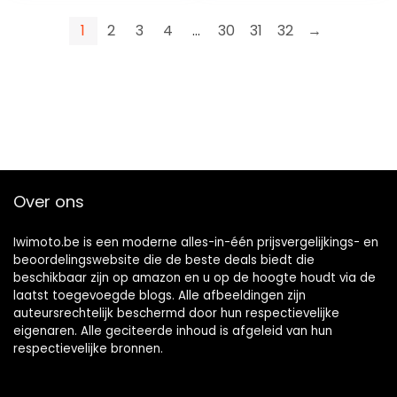
motorstoelen
eencilinder voor
mountainbikes,
1
2
3
4
…
30
31
32
→
racefietsen,
cruisers
Over ons
Iwimoto.be is een moderne alles-in-één prijsvergelijkings- en
beoordelingswebsite die de beste deals biedt die
beschikbaar zijn op amazon en u op de hoogte houdt via de
laatst toegevoegde blogs. Alle afbeeldingen zijn
auteursrechtelijk beschermd door hun respectievelijke
eigenaren. Alle geciteerde inhoud is afgeleid van hun
respectievelijke bronnen.