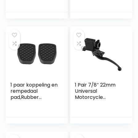
remhendel links
Vespa PX LML
blauw
1 paar koppeling en
1 Pair 7/8″ 22mm
rempedaal
Universal
pad,Rubber
Motorcycle
rempedaal pad
Handlebar Master
voor Suba-ru
Cylinder Levers
Forester IMPREZA
Front Left Brake
Legacy Outback
Clutch Master
WRX
Cylinder Reservoir
Lever Pump for