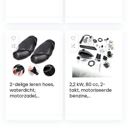
Vervanging Voor
Aerox MBK Evolis
KAWASAKI Honda
Fizz Flipper Mach G
CBR600RR ZX900
Nitro
ER500 W650 ZX600
ZX-6R ZX-9R
ZRX1100 ZRX1200
ZZR1200 CB250
CB1000 CBR900RR
2-delige leren hoes,
2,2 kW, 80 cc, 2-
waterdicht,
takt, motoriseerde
motorzadel,
benzine,
stoelhoezen,
hulpmotor, fiets,
waterdicht, voor
fiets, motoren,
scooters, geschikt
motoren,
voor de meeste
motorkits, 38 km/u,
elektrische
luchtkoeling, CDI,