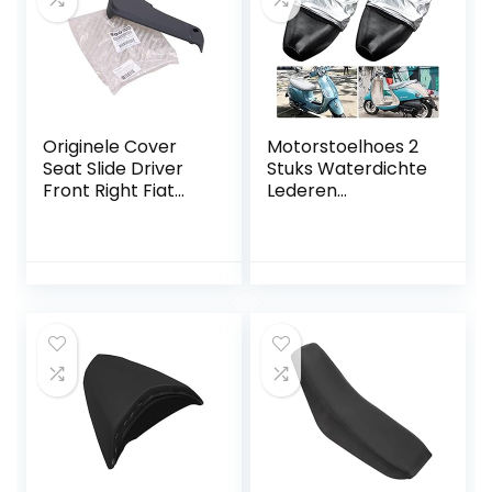
Originele Cover
Motorstoelhoes 2
Seat Slide Driver
Stuks Waterdichte
Front Right Fiat
Lederen
Ducato 250 2006
Motorzadels
Onwards OE
Motorfiets
60911485
Zadeldek,
Universele
Zadelbeschermer
voor Elektrische
Motorfiets En
Motorscooter (
Zilver, 70*40 cm)