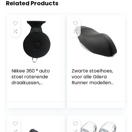
Related Products
Niikee 360 ° auto
Zwarte stoelhoes,
stoel roterende
voor alle Gilera
draaikussen,
Runner modellen
geheugen
vanaf bouwjaar
draaibare schuim
08/2005
mobiliteit hulp
stoel kussen
(zwart)