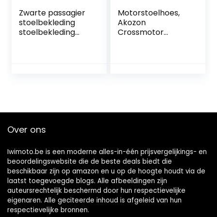
Zwarte passagier
Motorstoelhoes,
stoelbekleding
Akozon
stoelbekleding
Crossmotor
Peugeot Jetforce
Zadelhoes Zacht
50 (alle modellen
Schuim Zitkussen
bijv. TSDI, C-Tech,
Zwart Voor CRF50
Darkside)
XR50 Pit
Crossmotor 50cc
70cc 90cc 110cc
125cc 140cc 150cc
160cc
Over ons
Iwimoto.be is een moderne alles-in-één prijsvergelijkings- en
beoordelingswebsite die de beste deals biedt die
beschikbaar zijn op amazon en u op de hoogte houdt via de
laatst toegevoegde blogs. Alle afbeeldingen zijn
auteursrechtelijk beschermd door hun respectievelijke
eigenaren. Alle geciteerde inhoud is afgeleid van hun
respectievelijke bronnen.