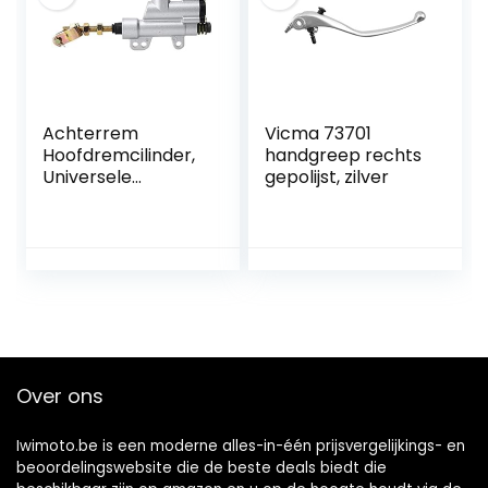
Achterrem
Vicma 73701
Hoofdremcilinder,
handgreep rechts
Universele
gepolijst, zilver
Motorfiets Achter
Hydraulische
Hoofdremcilinder
Pomp
Opvouwbare
Achterste
Voetremcilinder
Pomp Voor
Motorfiets
Over ons
Crossmotor ATV
(Zilver)
Iwimoto.be is een moderne alles-in-één prijsvergelijkings- en
beoordelingswebsite die de beste deals biedt die