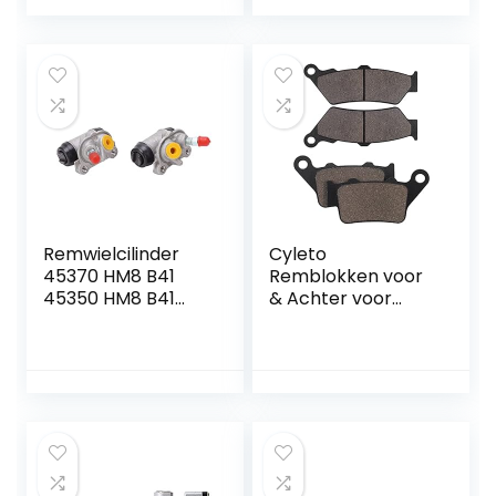
Elektrische Go
Kart Scooter Mini
Moto
Remwielcilinder
Cyleto
45370 HM8 B41
Remblokken voor
45350 HM8 B41
& Achter voor
45370 HM8 006
F650 CS F650CS
Linksvoor Rechts
Scarver 2000-
Remwielcilinder
2007 F650 GS
Metaallegering
F650GS F 650 GS
ATV-accessoires
Dakar 1999-2007
voor TRX250TE1
F650ST strada
ATV-remmen en
1997-2000
Ophanging