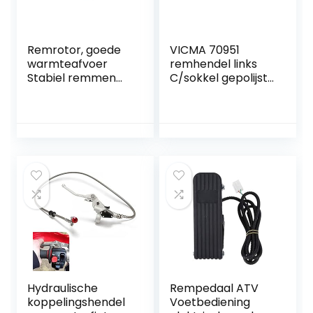
Remrotor, goede
VICMA 70951
warmteafvoer
remhendel links
Stabiel remmen
C/sokkel gepolijst,
Geboorde,
zilver
gegroefde
professionele
remschijf voor
motorfietsen
Hydraulische
Rempedaal ATV
koppelingshendel
Voetbediening