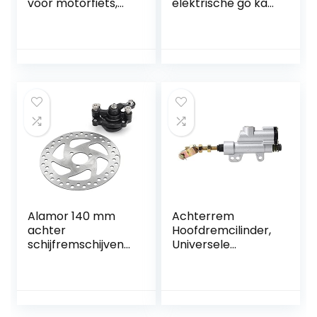
voor motorfiets,
elektrische go kart
1200 mm,
Gasklep Voertuig
hoofdremcilinderh
Gaspedaal
endel,
Controle Remvoet
hydraulische
Pedaal E-Bike Go
rempomp voor 125
Kart
cc, 250 cc, Dirt Pit
Bike Motorfiets
(zilver)
Alamor 140 mm
Achterrem
achter
Hoofdremcilinder,
schijfremschijven
Universele
remklauwkit gas
Motorfiets Achter
mini dirt bike ATV
Hydraulische
elektrische step
Hoofdremcilinder
Pomp
Opvouwbare