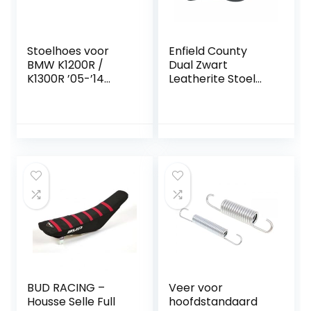
Stoelhoes voor
Enfield County
BMW K1200R /
Dual Zwart
K1300R ’05-’14
Leatherite Stoel
zwart (B)
Met Wit Kralen
Voor BSA Fietsen
BUD RACING –
Veer voor
Housse Selle Full
hoofdstandaard