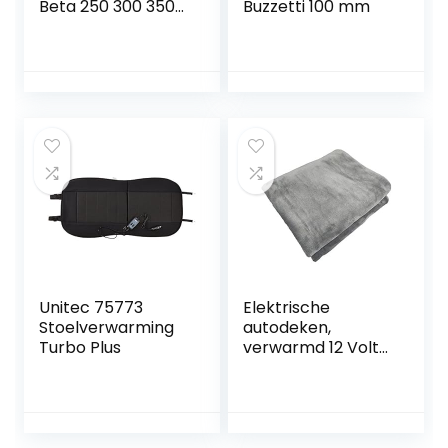
Beta 250 300 350
Buzzetti 100 mm
450 Rr 13-19 Noir
Rouge
Unitec 75773
Elektrische
Stoelverwarming
autodeken,
Turbo Plus
verwarmd 12 Volt
Fleece constante
temperatuur anti-
oververhitting
reizen verwarming
deken voor auto