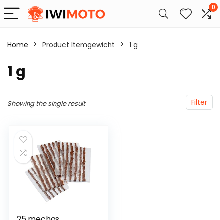
0
Home
Product Itemgewicht
‎1 g
‎1 g
Filter
Showing the single result
25 mechas