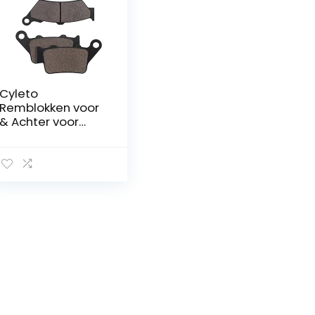
Cyleto
Remblokken voor
& Achter voor
F650 CS F650CS
Scarver 2000-
2007 F650 GS
F650GS F 650 GS
Dakar 1999-2007
F650ST strada
1997-2000