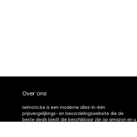
Over ons
Iwimoto.be is een moderne alles-in-één
prijsvergelijkings- en beoordelingswebsite die de
beste deals biedt die beschikbaar zijn op amazon en u
op de hoogte houdt via de laatst toegevoegde blogs.
Alle afbeeldingen zijn auteursrechtelijk beschermd