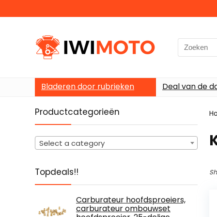
Search
for:
Bladeren door rubrieken
Deal van de d
Productcategorieën
H
‎
Select a category
Topdeals!!
Sh
Carburateur hoofdsproeiers,
carburateur ombouwset