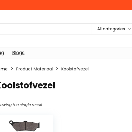
All categories
ag
Blogs
ome
Product Materiaal
‎Koolstofvezel
Koolstofvezel
owing the single result