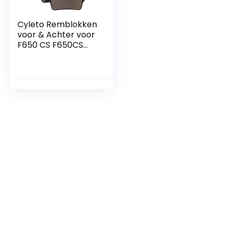
Cyleto Remblokken
voor & Achter voor
F650 CS F650CS
Scarver 2000-2007
F650 GS F650GS F
650 GS Dakar 1999-
2007 F650ST
strada 1997-2000