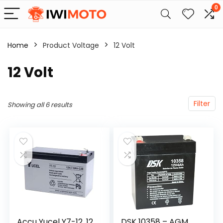
0
Home
Product Voltage
‎12 Volt
‎12 Volt
Filter
Showing all 6 results
Accu Yucel Y7-12, 12
DSK 10358 – AGM