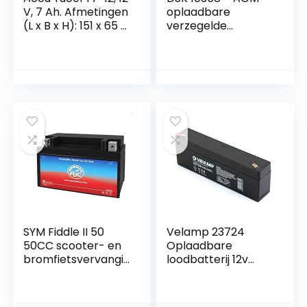
V, 7 Ah. Afmetingen
oplaadbare
(L x B x H): 151 x 65 x
verzegelde
94 mm. Gewicht:
loodaccu. 12V en
2,45 kg.
4Ah. Ideaal voor
elektrisch
speelgoed voor
kinderen zoals
motorfietsen en
scooters,
alarmsystemen,
signalisatie en
noodverlichting,Wit
en grijs
SYM Fiddle II 50
Velamp 23724
50CC scooter- en
Oplaadbare
bromfietsvervangi
loodbatterij 12v
ngsaccu
2.2ah. Faston-
bindingen