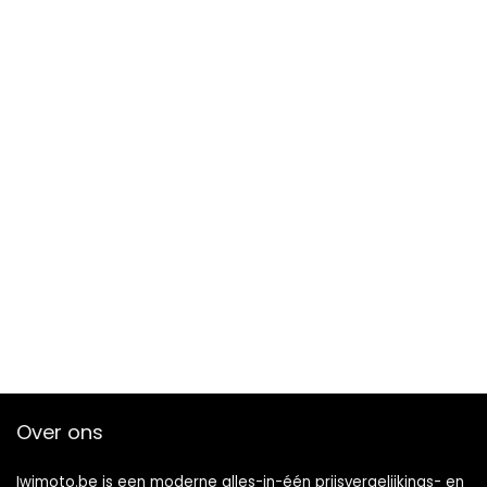
Over ons
Iwimoto.be is een moderne alles-in-één prijsvergelijkings- en