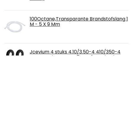
100Octane,Transparante Brandstofslang 1
M - 5 X 9 Mm
Jcevium 4 stuks 4.10/3.50-4 410/350-4
ATV Quad Go Kart 47Cc 49Cc Chunky
4.10-4 band binnenbuis pasvorm 3.50-4 4
banden binnenbuis scooter
Zwarte passagier stoelhoes Aprilia SR 50
(alle modellen bouwjaar 1997-2005, bijv.
SR50 Sport, Racing, Di-Tech, Funmaster,
Stealth, www, Netscaper)
Accurat motorfietsaccu YTX20L-BS 20Ah
290A 12V gel-technologie startaccu in