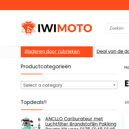
Search
for:
Bladeren door rubrieken
Deal van de d
Productcategorieën
H
‎
Select a category
Topdeals!!
Sh
ANCLLO Carburateur met
Luchtfilter Brandstoflijn Pakking