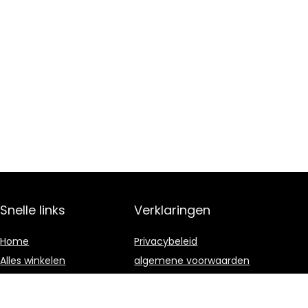
Snelle links
Verklaringen
Home
Privacybeleid
Alles winkelen
algemene voorwaarden
Blogs
Gelieerde
openbaarmaking
Onze webshops