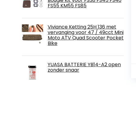
Bougie Kit voor FS38 FS45 FS46
FS55 KM55 FS85
Viviance Ketting 25H 136 met
vervanging voor 47 / 49cct Mini
Moto ATV Quad Scooter Pocket
Bike
YUASA BATTERIE YB14-A2 open
zonder snaar