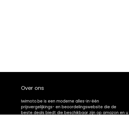
Over ons
Iwimoto.be is een moderne alles-in-één
prijsvergelijkings- en beoordelingswebsite die de
beste deals biedt die beschikbaar zijn op amazon en u
op de hoogte houdt via de laatst toegevoegde blogs.
Alle afbeeldingen zijn auteursrechtelijk beschermd