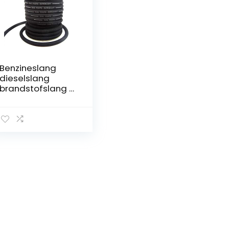
Benzineslang
dieselslang
brandstofslang Ø
8mm 5 meter