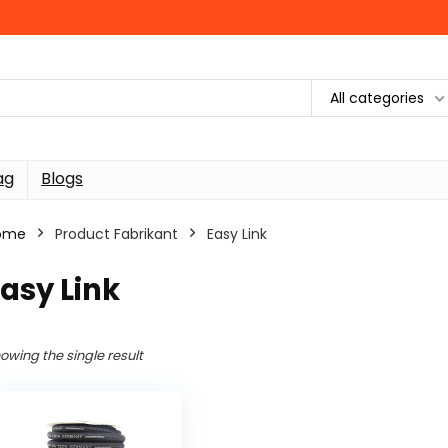
All categories
ag
Blogs
ome
Product Fabrikant
‎Easy Link
Easy Link
owing the single result