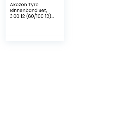
Akozon Tyre
Binnenband Set,
3.00‑12 (80/100‑12)
Band met
Binnenband voor
3.00-12 Knobbelige
Pitband
Motorcross,
Crossmotor,
Offroad