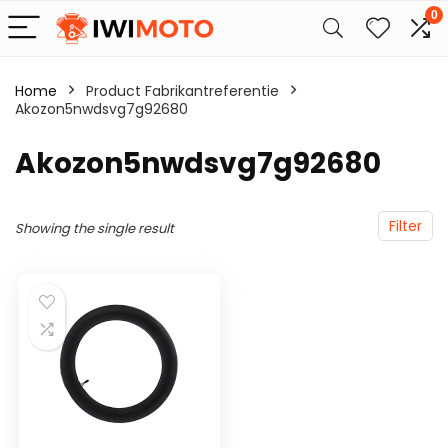
0
Home
Product Fabrikantreferentie
Akozon5nwdsvg7g92680
‎Akozon5nwdsvg7g92680
Filter
Showing the single result