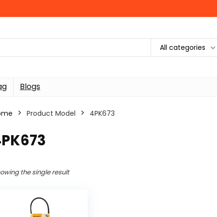
All categories
ag
Blogs
ome
Product Model
‎4PK673
4PK673
owing the single result