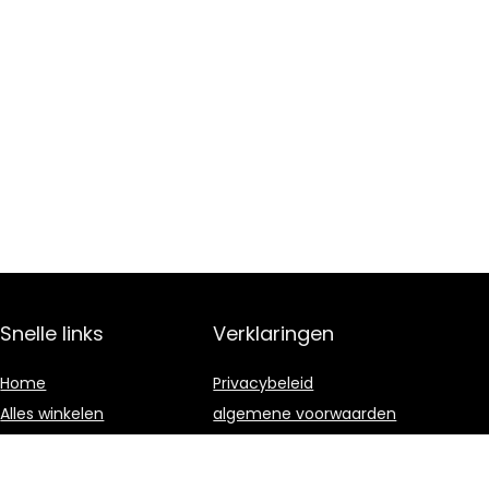
Snelle links
Verklaringen
Home
Privacybeleid
Alles winkelen
algemene voorwaarden
Blogs
Gelieerde
openbaarmaking
Onze webshops