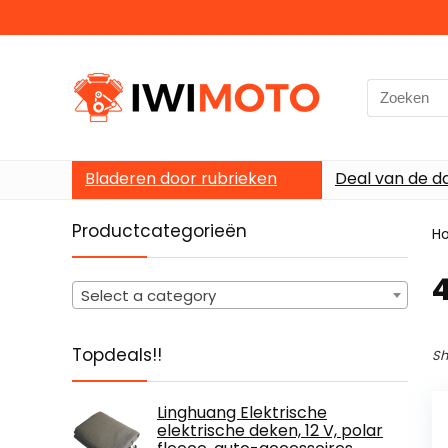
Search
for:
Bladeren door rubrieken
Deal van de d
Productcategorieën
H
‎
Select a category
Topdeals!!
Sh
Linghuang Elektrische
elektrische deken, 12 V, polar