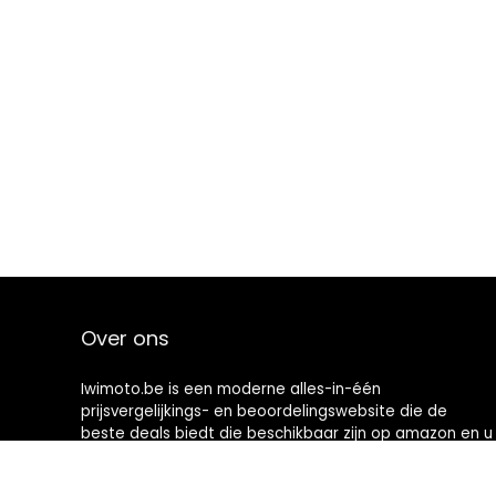
Over ons
Iwimoto.be is een moderne alles-in-één
prijsvergelijkings- en beoordelingswebsite die de
beste deals biedt die beschikbaar zijn op amazon en u
op de hoogte houdt via de laatst toegevoegde blogs.
Alle afbeeldingen zijn auteursrechtelijk beschermd