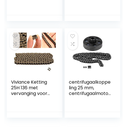
2-82, PHO 20-82
2 Takt As fit voor
(3258), GHO 3-82
Elektrische Mini
(1592)
Moto pocket Bike
ATV Quad
Accessoire
Viviance Ketting
centrifugaalkoppe
25H 136 met
ling 25 mm,
vervanging voor
centrifugaalmotor
47 / 49cct Mini
koppeling,
Moto ATV Quad
centrifugaalkoppe
Scooter Pocket
ling, 3/4 inch
Bike
boring 12 tanden #
35