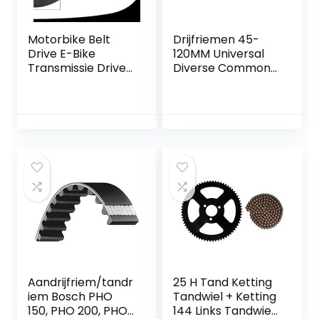
Motorbike Belt
Drijfriemen 45-
Drive E-Bike
120MM Universal
Transmissie Drive
Diverse Common
Riem Zwart
Flat Belt Rubber
Aandrijfriem
Mix Cassette
Premium
Machine Riemschijf
Aandrijfriem
Drive Belt 3mm
Vervanging Voor
Duurzaam
Sur-Ron 560-8M
transmissieband
Elektrische
(Width : 7.5cm X
Crossmotor
3mm)
Aandrijfriem/tandr
25 H Tand Ketting
iem Bosch PHO
Tandwiel + Ketting
150, PHO 200, PHO
144 Links Tandwiel