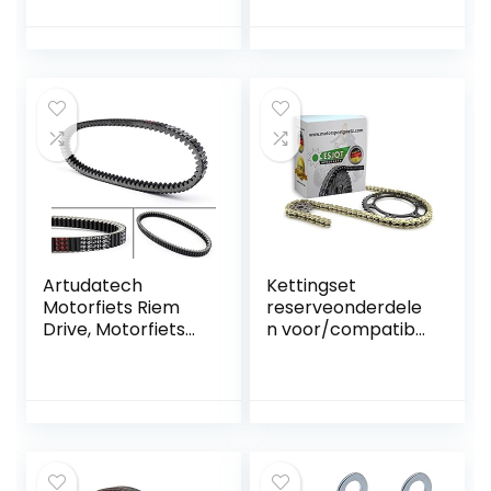
Centrifugaalkoppe
Moto pocket Bike
ling Mini Bike
ATV Quad
Accessoire
Artudatech
Kettingset
Motorfiets Riem
reserveonderdele
Drive, Motorfiets
n voor/compatibel
Transmissie Riem
met Honda XL 125
59011-0011 Drive
R in goud tuning
Riem voor
versterkt
KAWASA-KI
KAF400 Mule 600
610 SX 4X4 XC SE