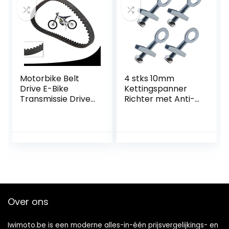
Motorbike Belt
4 stks 10mm
Drive E-Bike
Kettingspanner
Transmissie Drive
Richter met Anti-
Riem Zwart
lossing Moeren
Aandrijfriem
Staal Zilver voor
Premium
Mini Moto
Aandrijfriem
Racefietsen
Vervanging Voor
Crossfietsen
Sur-Ron 560-8M
Quads
Elektrische
Crossmotor
Over ons
Iwimoto.be is een moderne alles-in-één prijsvergelijkings- en