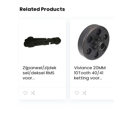
Related Products
Zijpaneel/zijdek
Viviance 20MM
sel/deksel RMS
10Tooth 40/41
voor
ketting voor
Piaggio/Vespa
karting Go Kart
Si met Variator
Fun Kart
Speed Ref.
Centrifugaalkop
267653-4 –
peling Mini Bike
813379-80