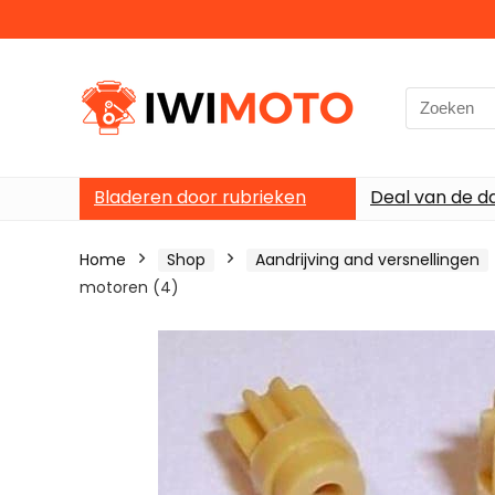
Search
for:
Bladeren door rubrieken
Deal van de d
Home
Shop
Aandrijving and versnellingen
motoren (4)