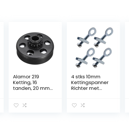
Alamor 219
4 stks 10mm
Ketting, 16
Kettingspanner
tanden, 20 mm
Richter met
boring, 200 cc
Anti-lossing
centrifugale
Moeren Staal
koppeling voor
Zilver voor Mini
Honda
Moto
Racefietsen
Crossfietsen
Quads