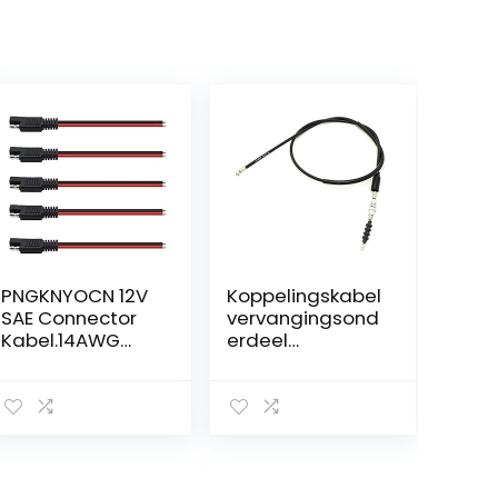
PNGKNYOCN 12V
Koppelingskabel
SAE Connector
vervangingsond
Kabel.14AWG
erdeel
15cm SAE 2-pins
voor/compatibe
enkele stekker
l met SMC-
Snelle connector
Barossa Stinger
loskoppelen
250-300ccm
Plug SAE Auto
alle
Verlengkabel
voor