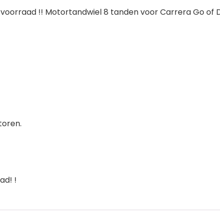
 de voorraad !! Motortandwiel 8 tanden voor Carrera Go of D
toren.
ad! !