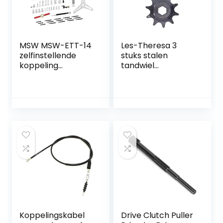
MSW MSW-ETT-14
Les-Theresa 3
zelfinstellende
stuks stalen
koppeling
tandwiel
gereedschapsset
aandrijving
set 38 stuks (anti-
versnelling 8 mm
roest staal,
toonhoogte
aluminium)
zeskantgat 10
tanden set kit
5307-4008-0010
Koppelingskabel
Drive Clutch Puller