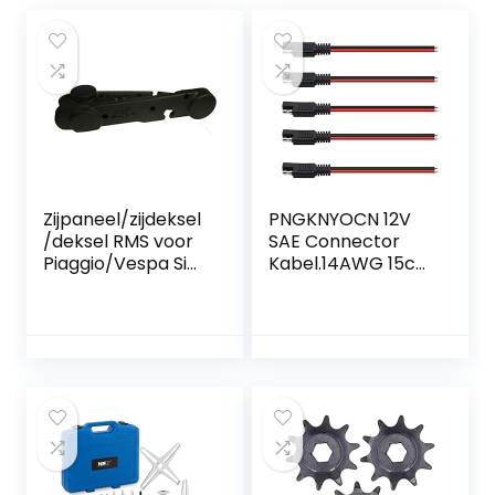
Zijpaneel/zijdeksel
PNGKNYOCN 12V
/deksel RMS voor
SAE Connector
Piaggio/Vespa Si
Kabel.14AWG 15cm
met Variator
SAE 2-pins enkele
Speed Ref.
stekker Snelle
267653-4 –
connector
813379-80
loskoppelen Plug
SAE Auto
Verlengkabel voor
motorfietsen,
auto’s, tractoren
(5-pack)