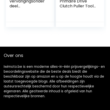
vervangingsonder
Primaire Drive
deel
Clutch Puller Tool
voor/compatibel
Vervanging 57001-
met SMC-Barossa
1404 Past voor
Stinger 250-
Kawasaki
300ccm alle
Mule/Prairie/Brute
Force UTV ATV
Over ons
Iwimoto.be is een moderne alles-in-één prijsvergelijkings- en
beoordelingswebsite die de beste deals biedt die
beschikbaar zijn op amazon en u op de hoogte houdt via de
laatst toegevoegde blogs. Alle afbeeldingen zijn
auteursrechtelijk beschermd door hun respectievelijke
eigenaren. Alle geciteerde inhoud is afgeleid van hun
respectievelijke bronnen.