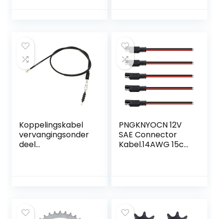
Centrifugaalkoppe
Premium
ling Mini Bike
Aandrijfriem
Vervanging Voor
Sur-Ron 560-8M
Elektrische
Crossmotor
Koppelingskabel
PNGKNYOCN 12V
vervangingsonder
SAE Connector
deel
Kabel.14AWG 15cm
voor/compatibel
SAE 2-pins enkele
met SMC-Barossa
stekker Snelle
Stinger 250-
connector
300ccm alle
loskoppelen Plug
SAE Auto
Verlengkabel voor
motorfietsen,