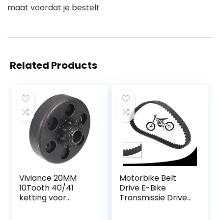
maat voordat je bestelt
Related Products
Viviance 20MM
Motorbike Belt
10Tooth 40/41
Drive E-Bike
ketting voor
Transmissie Drive
karting Go Kart
Riem Zwart
Fun Kart
Aandrijfriem