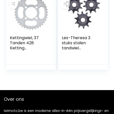
auto’s, tractoren
(5-pack)
Kettingwiel, 37
Les-Theresa 3
Tanden 428
stuks stalen
Ketting
tandwiel
Achtertandwiel
aandrijving
Cog Onderdelen
versnelling 8 mm
voor Pit Trail Quad
toonhoogte
Dirt Bike ATV 110
zeskantgat 10
125CC
tanden set kit
5307-4008-0010
Over ons
Iwimoto.be is een moderne alles-in-één prijsvergelijkings- en