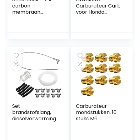
carbon
Carburateur Carb
membraan
voor Honda
compatibel met
GCV135 GCV160
Yamaha Blaster
GC135 GC160
YFS 200.
motoren maaier
Carburateur +
brandstofleiding +
2 pakkingen + filter
Set
Carburateur
brandstofslang,
mondstukken, 10
dieselverwarming,
stuks M6
brandstofleiding
carburateur
met benzinefilter,
mondstuk
brandstofstandbui
hoofdsproeierset