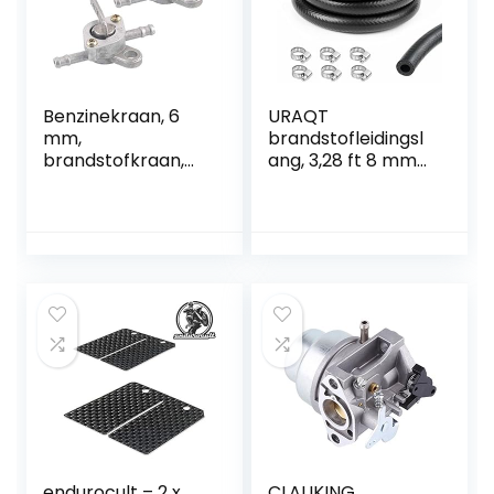
Benzinekraan, 6
URAQT
mm,
brandstofleidingsl
brandstofkraan,
ang, 3,28 ft 8 mm
tankdeksel,
binnendiameter
ventielkraan,
brandstofleidingse
universele
t, brandstofleiding
benzinekraan,
brandstofslang
benzinekraan,
met 6
brandstofkraan
slangklemmen,
met sluitfunctie,
geschikt voor
olieschakelaar
vrachtwagens,
voor bromfiets,
auto’s, tractoren
motorfiets en
en kleine motoren
quad, 2 stuks
endurocult – 2 x
CLAUKING