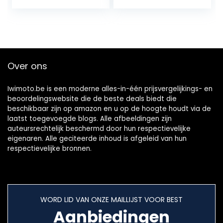
s, staande
voor 12 mm – 17,5
verwarming,
mm Dellorto
staande buis,
carburateur voor
brandstofslang,
scooter motorfiets
clipkit voor auto,
schakelbrommer,
motorfiets,
70, 74, 78, 82, 84,
Over ons
scooter (5)
86, 88, 90, 92, 94
Iwimoto.be is een moderne alles-in-één prijsvergelijkings- en
beoordelingswebsite die de beste deals biedt die
beschikbaar zijn op amazon en u op de hoogte houdt via de
laatst toegevoegde blogs. Alle afbeeldingen zijn
auteursrechtelijk beschermd door hun respectievelijke
eigenaren. Alle geciteerde inhoud is afgeleid van hun
respectievelijke bronnen.
WORD LID VAN ONZE MAILLIJST VOOR BEST
Aanbiedingen