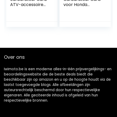
ATV-accessoire
voor Honda
Geschikt voor
GCV135 GCV160
Polaris Sportsman
GC135 GC160
500 4×4 HO/RSE
motoren maaier
HO/DUSE HO met 1
Carburateur +
x accessoiretas
brandstofleiding +
voor
2 pakkingen + filter
brandstofbesparin
g en 1 x pakket
met
Over ons
schroefaccessoire
s
Iwimoto.be is een moderne alles-in-één prijsvergelijkings- en
beoordelingswebsite die de beste deals biedt die
beschikbaar zijn op amazon en u op de hoogte houdt via de
laatst toegevoegde blogs. Alle afbeeldingen zijn
auteursrechtelijk beschermd door hun respectievelijke
eigenaren. Alle geciteerde inhoud is afgeleid van hun
respectievelijke bronnen.