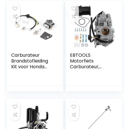
Carburateur
EBTOOLS
Brandstofleiding
Motorfiets
Kit voor Honda
Carburateur,
GX31 GX22 FG100
Carburateur Carb
Little Wonder
Vervanging Motor
Helmstok 16100 ‑
Brandstoftoevoer
ZM5‑80
Motoren en
motoronderdelen
MALL16007YM-2
Geschikt voor
YFM350 Warrior
Big Bear KOAIAK
BW 350 Moto4