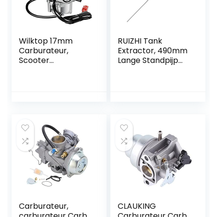
Wilktop 17mm
RUIZHI Tank
Carburateur,
Extractor, 490mm
Scooter
Lange Standpijp
Carburateur
voor Auto
Motorfiets
Brandstof Heater,
Carburateur Met
Stookolie
E-choke 2-Pins
Zuigleiding
Connector
Eberspacher/Web
asto Air
Carburateur,
CLAUKING
carburateur Carb
Carburateur Carb