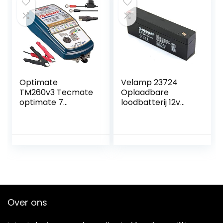
systemen,
Motorfiets, Boot,
beveiligingssystem
SUV, ATV, RV,
en en alarmen
Camper
Optimate
Velamp 23724
TM260v3 Tecmate
Oplaadbare
optimate 7
loodbatterij 12v
12V/24V, tm-260,
2.2ah. Faston-
8-stappen 12V 10a
bindingen
/ 24V 5a gesloten
accu besparende
lader &
druppellader
Over ons