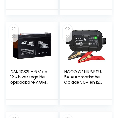
1800 cycli – (6406)
DSK 10321 – 6 V en
NOCO GENIUS5EU,
12 Ah verzegelde
5A Automatische
oplaadbare AGM-
Oplader, 6V en 12V
loodbatterij. Ideale
Batterijlader, AGM,
batterij voor
SLA, Gel en Lithium
elektrische auto’s
Auto-Acculader,
en motorfietsen
Onderhoudslader,
voor kinderen,
Druppellader en
UPS/UPS-
Desulfator – Auto,