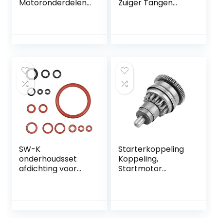
Motoronderdelen
Zuiger Tangen
Hoge Hardheid
16.5-40mm
Gelegeerd Staal
Diameter voor het
Slijtvast Tot 110cc 4
Repareren van
Takt Chinese ATV
Voertuig
Go Karts Scooter
Motorfiets
Motor
SW-K
Starterkoppeling
onderhoudsset
Koppeling,
afdichting voor
Startmotor
supportventiel
Koppeling
stoomventiel
Koppeling
zetgroep geschikt
Starterkoppeling
voor Phillips Saeco
voor GY6 49cc
Spidem Gaggia
50cc 139QMB