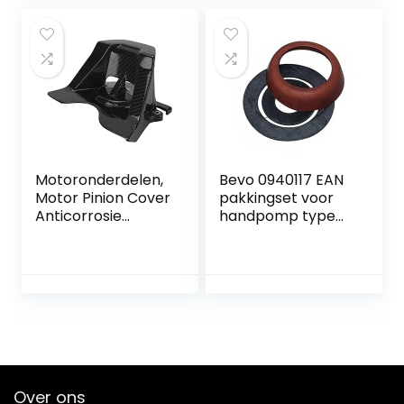
Set-19
Scooter
Bromfietsen ATV
Motoronderdelen,
Bevo 0940117 EAN
Motor Pinion Cover
pakkingset voor
Anticorrosie
handpomp type
Slijtvast voor
75 (19407-E)
reparatie
Over ons