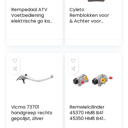
Rempedaal ATV
Cyleto
Voetbediening
Remblokken voor
elektrische go kart
& Achter voor
Gasklep Voertuig
F650 CS F650CS
Gaspedaal
Scarver 2000-
Controle Remvoet
2007 F650 GS
Pedaal E-Bike Go
F650GS F 650 GS
Kart
Dakar 1999-2007
F650ST strada
1997-2000
Vicma 73701
Remwielcilinder
handgreep rechts
45370 HM8 B41
gepolijst, zilver
45350 HM8 B41
45370 HM8 006