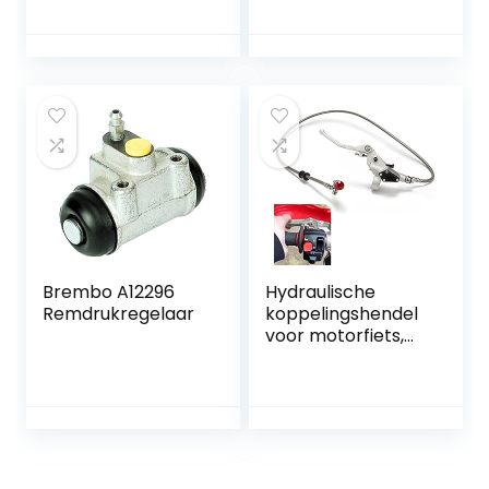
Linksvoor Rechts
Remwielcilinder
Metaallegering
ATV-accessoires
voor TRX250TE1
ATV-remmen en
Ophanging
Brembo A12296
Hydraulische
Remdrukregelaar
koppelingshendel
voor motorfiets,
1200 mm,
hoofdremcilinderh
endel,
hydraulische
rempomp voor 125
cc, 250 cc, Dirt Pit
Bike Motorfiets