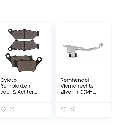
Cyleto
Remhendel
Remblokken
Vicma rechts
voor & Achter
zilver in OEM-
voor F650 CS
kwaliteit, o.a.
F650CS Scarver
Brembo
2000-2007 F650
GS F650GS F 650
GS Dakar 1999-
2007 F650ST