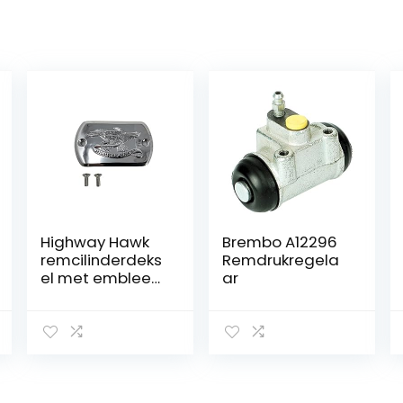
Highway Hawk
Brembo A12296
remcilinderdeks
Remdrukregela
el met embleem
ar
Live to Ride
Yamaha XVS
Drag Star,
Classic –
Yamaha XVS
Midnight Star