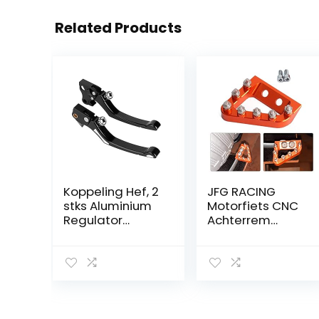
Related Products
Koppeling Hef, 2
JFG RACING
stks Aluminium
Motorfiets CNC
Regulator
Achterrem
Remmen
Pedaal Stap
Koppeling
Plaat
Handvat Hendel
Vervanging Voor
Fit voor XL 883
SXF EXC XCF
1200 04-15
2016-2020