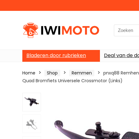
Search
for:
Bladeren door rubrieken
Deal van de d
Home
Shop
Remmen
pnxq88 Remhende
Quad Bromfiets Universele Crossmotor (Links)