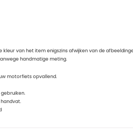
e kleur van het item enigszins afwijken van de afbeelding
m vanwege handmatige meting.
 uw motorfiets opvallend.
 gebruiken.
 handvat.
d