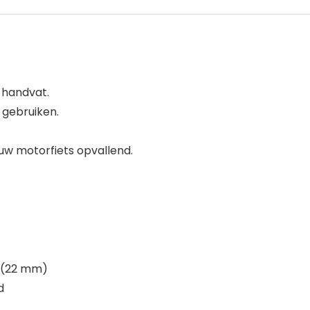
 handvat.
 gebruiken.
 uw motorfiets opvallend.
h (22 mm)
d