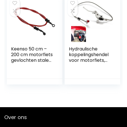
Keenso 50 cm –
Hydraulische
200 cm motorfiets
koppelingshendel
gevlochten stalen
voor motorfiets,
rem koppeling olie
1200 mm,
slangen lijn pijp
hoofdremcilinderh
kleurrijke
endel,
motorfiets pit
hydraulische
crossmotor
rempomp voor 125
enduro cross
cc, 250 cc, Dirt Pit
straat fietsen (600
Bike Motorfiets
mm-rood)
(zilver)
Over ons