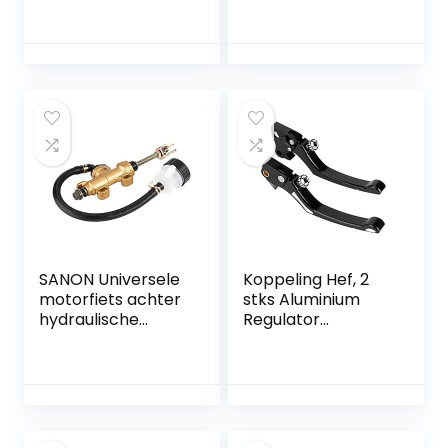
voor Suba-ru
aluminiumlegering
Forester IMPREZA
geschikt voor Bull
Legacy Outback
Quad Dirt Bike ATV
WRX
150cc 250cc
SANON Universele
Koppeling Hef, 2
motorfiets achter
stks Aluminium
hydraulische
Regulator
achterrem
Remmen
hoofdremcilinder
Koppeling Handvat
pomp met houder
Hendel Fit voor XL
voor motorfiets
883 1200 04-15
dirtbike atv