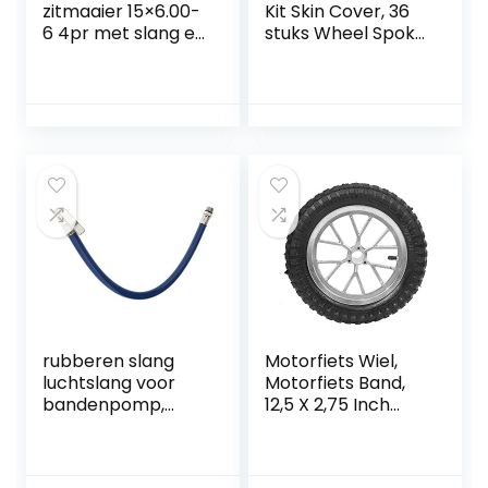
zitmaaier 15×6.00-
Kit Skin Cover, 36
6 4pr met slang en
stuks Wheel Spoke
recht ventiel
Protector
compleet wiel
Motocross Velgen
zitmaaier
Skins Covers Off
Road Motorcycle
Guard Wraps
Kit(Groen)
rubberen slang
Motorfiets Wiel,
luchtslang voor
Motorfiets Band,
bandenpomp,
12,5 X 2,75 Inch
motorfiets en
Motorfiets voor
auto, luchtbanden,
Achter Band Wiel
buis, slang, ventiel
met Velg Past