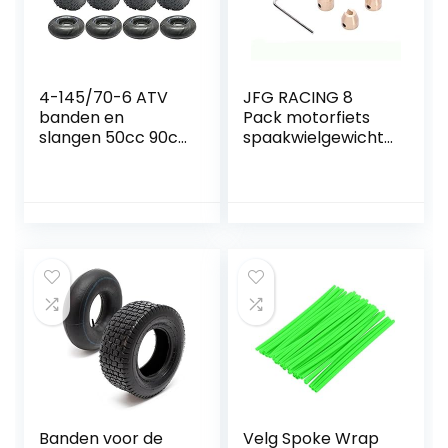
4-145/70-6 ATV
JFG RACING 8
banden en
Pack motorfiets
slangen 50cc 90cc
spaakwielgewicht
110cc 75 kg –
en,Wiel spaak
Wanda P319 Quad
balans Dual Sport
banden
metrische kruisers
Vintage elke
andere
spaakwielen
Banden voor de
Velg Spoke Wrap