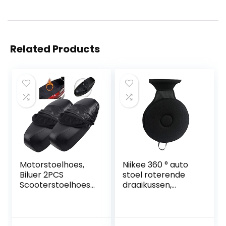
Related Products
Motorstoelhoes,
Niikee 360 ° auto
Biluer 2PCS
stoel roterende
Scooterstoelhoes
draaikussen,
Motorfietsstoelho
geheugen
es
draaibare schuim
Bromfietsstoelhoe
mobiliteit hulp
s Geschikt voor
stoel kussen