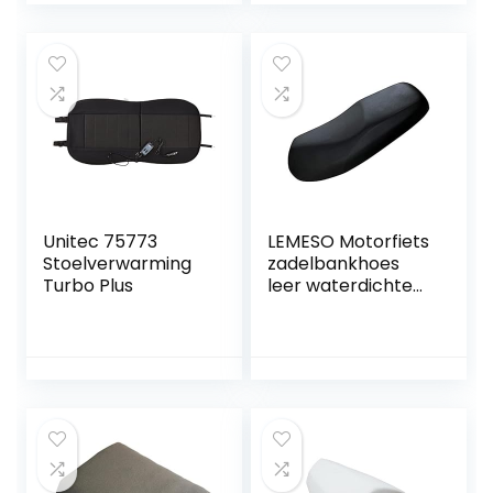
elektrische
(zwart)
motorstoelen en
lente Zomer Herfst
en winter
Unitec 75773
LEMESO Motorfiets
Stoelverwarming
zadelbankhoes
Turbo Plus
leer waterdichte
stoelhoes
universeel voor
motorfiets
stoelbekleding PU
zwart XXL