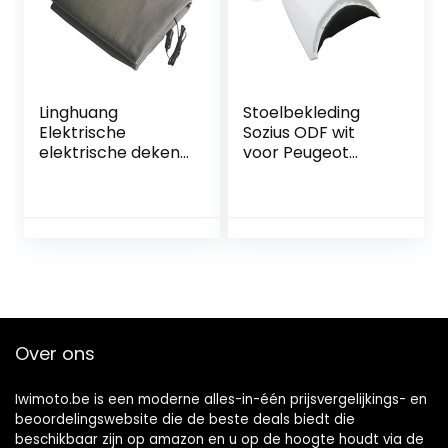
Linghuang
Stoelbekleding
Elektrische
Sozius ODF wit
elektrische deken,
voor Peugeot
12 V, polar fleece,
Jetforce
auto-accessoires,
winter, warme
auto, constante
temperatuur,
elektrische deken
voor reizen,
camping, picknick,
verwarming, 150 x
Over ons
110 cm (grijs)
Iwimoto.be is een moderne alles-in-één prijsvergelijkings- en
beoordelingswebsite die de beste deals biedt die
beschikbaar zijn op amazon en u op de hoogte houdt via de