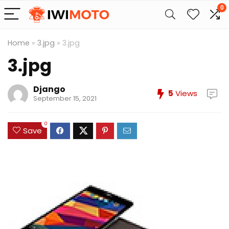
0
Home
»
3.jpg
»
3.jpg
3.jpg
Django
5
Views
September 15, 2021
0
Save