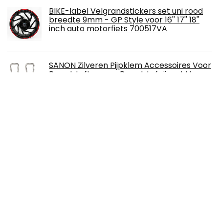
BIKE-label Velgrandstickers set uni rood
breedte 9mm - GP Style voor 16'' 17'' 18''
inch auto motorfiets 700517VA
SANON Zilveren Pijpklem Accessoires Voor
Brandstoftoevoer Brandstofpijpset Voor
Auto Voor C-Max S-Max 1. 8 Tdci
400Ah de automatische Handhaver van
de Batterijdesulfator om GEL AGM SLA
Lood Zure Batterij te herleven en te
regenereren
Zwarte stoelhoes, voor alle Gilera Runner
modellen vanaf bouwjaar 08/2005