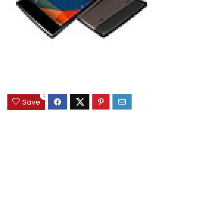
0
Save