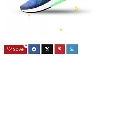
0
Save