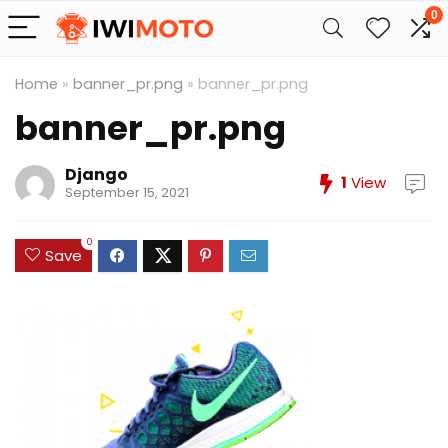
0
Home
»
banner_pr.png
»
banner_pr.png
banner_pr.png
Django
1
View
September 15, 2021
0
Save