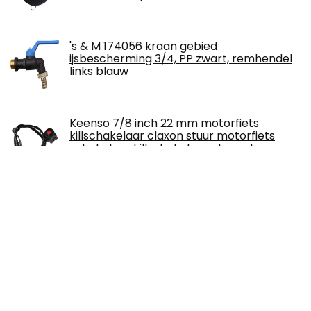
's & M 174056 kraan gebied
ijsbescherming 3/4, PP zwart, remhendel
links blauw
Keenso 7/8 inch 22 mm motorfiets
killschakelaar claxon stuur motorfiets
schakelaar killschakelaar claxon knop
voor motorfiets ATV Dirt Bike
Laixin 5/16 Inch Ø 8 Mm
Brandstofgasleiding Kit 1 Meter
Benzineslang Met 5 Slangklemmen Voor
Kleine Motoren, Motorfietsen, Auto
Benzinekraan, 6 mm, brandstofkraan,
tankdeksel, ventielkraan, universele