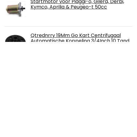
Startmotor voor Piaggi-o, Gilera, Derbi,
Kymco, Aprilia & Peugeo-t 50cc
Qtrednrry 19Mm Go Kart Centrifugaal
Automatische Koppeling 3/4Inch 10 Tand
420 Ketting voor Karting
Wilktop 17mm Carburateur, Scooter
Carburateur Motorfiets Carburateur Met
E-choke 2-Pins Connector
Over ons