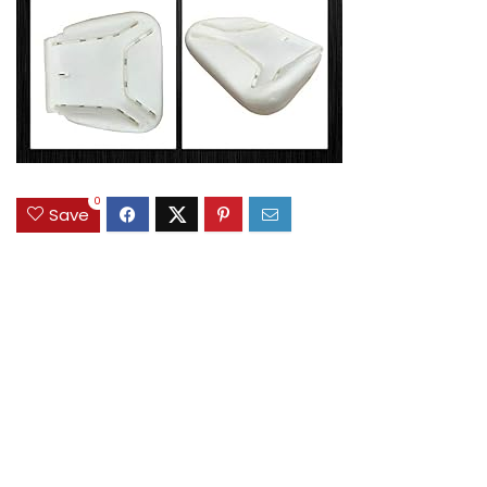
0
Save