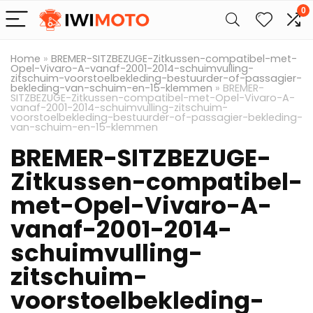
0
Home
»
BREMER-SITZBEZUGE-Zitkussen-compatibel-met-
Opel-Vivaro-A-vanaf-2001-2014-schuimvulling-
zitschuim-voorstoelbekleding-bestuurder-of-passagier-
bekleding-van-schuim-en-15-klemmen
»
BREMER-
SITZBEZUGE-Zitkussen-compatibel-met-Opel-Vivaro-A-
vanaf-2001-2014-schuimvulling-zitschuim-
voorstoelbekleding-bestuurder-of-passagier-bekleding-
van-schuim-en-15-klemmen
BREMER-SITZBEZUGE-
Zitkussen-compatibel-
met-Opel-Vivaro-A-
vanaf-2001-2014-
schuimvulling-
zitschuim-
voorstoelbekleding-