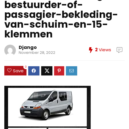
bestuurder-of-
passagier-bekleding-
van-schuim-en-15-
klemmen
Django
2
Views
November 28, 2022
0
Save