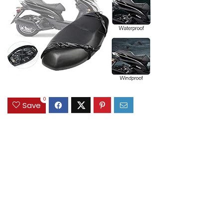
0
Save