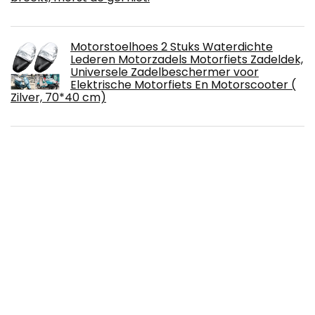
Motorstoelhoes 2 Stuks Waterdichte
Lederen Motorzadels Motorfiets Zadeldek,
Universele Zadelbeschermer voor
Elektrische Motorfiets En Motorscooter (
Zilver, 70*40 cm)
Viviance Gas Brandstof Tank Voor 2 Takt
47cc 49cc Mini Atv Quad Bike Pocket Bike
MRCARTOOL Motorfiets Rem Zuiger
Tangen 16.5-40mm Diameter voor het
Repareren van Voertuig Motorfiets