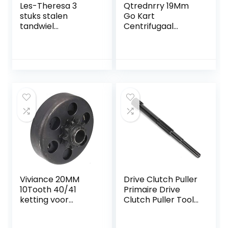
Les-Theresa 3
Qtrednrry 19Mm
stuks stalen
Go Kart
tandwiel
Centrifugaal
aandrijving
Automatische
versnelling 8 mm
Koppeling 3/4Inch
toonhoogte
10 Tand 420
zeskantgat 10
Ketting voor
tanden set kit
Karting
5307-4008-0010
Viviance 20MM
Drive Clutch Puller
10Tooth 40/41
Primaire Drive
ketting voor
Clutch Puller Tool
karting Go Kart
Vervanging 57001-
Fun Kart
1404 Past voor