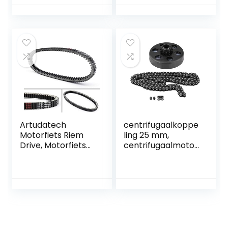
Centrifugaalkoppe
Kawasaki
ling Mini Bike
Mule/Prairie/Brute
Force UTV ATV
Artudatech
centrifugaalkoppe
Motorfiets Riem
ling 25 mm,
Drive, Motorfiets
centrifugaalmotor
Transmissie Riem
koppeling,
59011-0011 Drive
centrifugaalkoppe
Riem voor
ling, 3/4 inch
KAWASA-KI
boring 12 tanden #
KAF400 Mule 600
35
610 SX 4X4 XC SE
kettingschroefsets
voor Go Kart Mini
Bike 6,5 pk