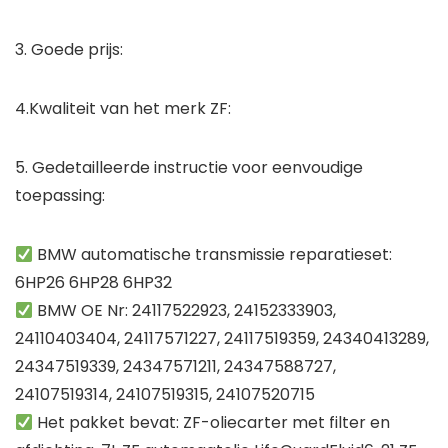
3. Goede prijs:
4.Kwaliteit van het merk ZF:
5. Gedetailleerde instructie voor eenvoudige
toepassing:
BMW automatische transmissie reparatieset:
6HP26 6HP28 6HP32
BMW OE Nr: 24117522923, 24152333903,
24110403404, 24117571227, 24117519359, 24340413289,
24347519339, 24347571211, 24347588727,
24107519314, 24107519315, 24107520715
Het pakket bevat: ZF-oliecarter met filter en