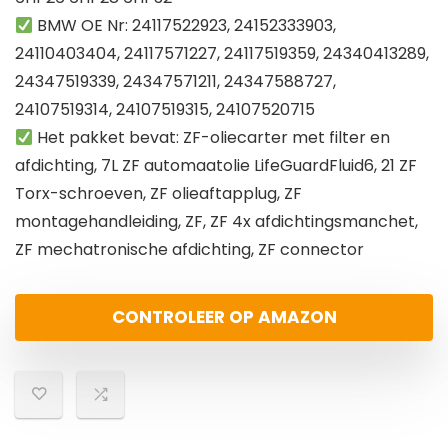
BMW OE Nr: 24117522923, 24152333903,
24110403404, 24117571227, 24117519359, 24340413289,
24347519339, 24347571211, 24347588727,
24107519314, 24107519315, 24107520715
Het pakket bevat: ZF-oliecarter met filter en
afdichting, 7L ZF automaatolie LifeGuardFluid6, 21 ZF
Torx-schroeven, ZF olieaftapplug, ZF
montagehandleiding, ZF, ZF 4x afdichtingsmanchet,
ZF mechatronische afdichting, ZF connector
CONTROLEER OP AMAZON