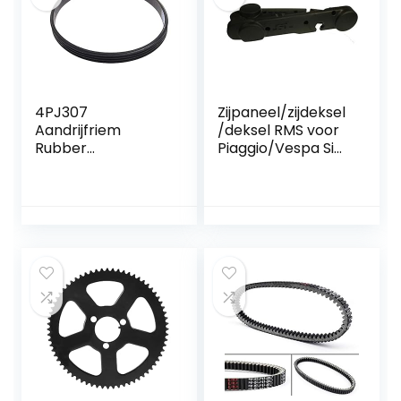
4PJ307
Zijpaneel/zijdeksel
Aandrijfriem
/deksel RMS voor
Rubber
Piaggio/Vespa Si
distributieriem
met Variator
Synchrone riem
Speed Ref.
compatibel met
267653-4 –
Stanley Bostitch &
813379-80
Husky
luchtcompressor
AB-9075047