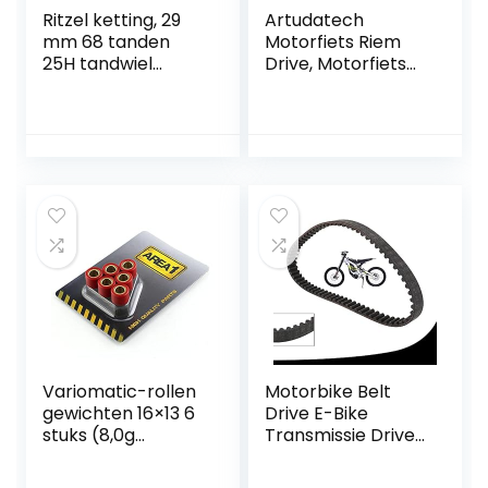
Ritzel ketting, 29
Artudatech
mm 68 tanden
Motorfiets Riem
25H tandwiel
Drive, Motorfiets
achter voor 47cc
Transmissie Riem
49cc Dirt Bike ATV
59011-0011 Drive
Quad Minimoto
Riem voor
motorfiets
KAWASA-KI
KAF400 Mule 600
610 SX 4X4 XC SE
Variomatic-rollen
Motorbike Belt
gewichten 16×13 6
Drive E-Bike
stuks (8,0g
Transmissie Drive
(16x13mm))
Riem Zwart
Aandrijfriem