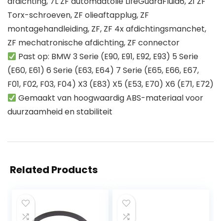
afdichting, 7L ZF automaatolie LifeGuardFluid6, 21 ZF
Torx-schroeven, ZF olieaftapplug, ZF
montagehandleiding, ZF, ZF 4x afdichtingsmanchet,
ZF mechatronische afdichting, ZF connector
Past op: BMW 3 Serie (E90, E91, E92, E93) 5 Serie
(E60, E61) 6 Serie (E63, E64) 7 Serie (E65, E66, E67,
F01, F02, F03, F04) X3 (E83) X5 (E53, E70) X6 (E71, E72)
Gemaakt van hoogwaardig ABS-materiaal voor
duurzaamheid en stabiliteit
Related Products