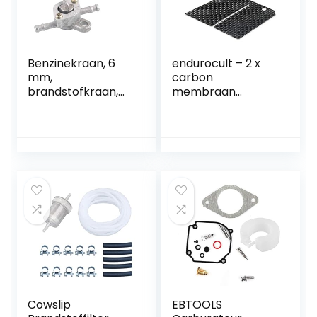
Benzinekraan, 6
endurocult – 2 x
mm,
carbon
brandstofkraan,
membraan
tankdeksel,
compatibel met
ventielkraan,
Yamaha Blaster
universele
YFS 200.
benzinekraan,
benzinekraan,
brandstofkraan
met sluitfunctie,
olieschakelaar
voor bromfiets,
motorfiets en
quad, 2 stuks
Cowslip
EBTOOLS