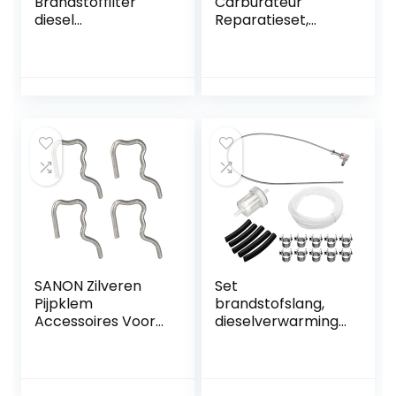
Brandstoffilter
Carburateur
diesel
Reparatieset,
brandstoffilter
motorfiets
met slang
Brandstoftoevoer
slangklemmen
Carb Reparatie
benzinefilter
Rebuild Kit
brandstofslang
346871220
brandstofleiding
Accessoire Fit
voor eber.spacher
Voor C75 / E75 /
verwarming
C85 90HP Oudere
Model
SANON Zilveren
Set
Pijpklem
brandstofslang,
Accessoires Voor
dieselverwarming,
Brandstoftoevoer
brandstofleiding
Brandstofpijpset
met benzinefilter,
Voor Auto Voor C-
brandstofstandbui
Max S-Max 1. 8 Tdci
s, staande