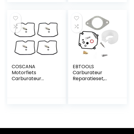
ZM5‑80
MK IV 1.6 TDI 2009+
COSCANA
EBTOOLS
Motorfiets
Carburateur
Carburateur
Reparatieset,
Reparatie Kit
motorfiets
Drijvende Naald
Brandstoftoevoer
Seal voor Suzuki
Carb Reparatie
BANDIT GSF600 S
Rebuild Kit
GSF 600 S
346871220
GSF600S 1996-
Accessoire Fit
2003 Motor
Voor C75 / E75 /
C85 90HP Oudere
Model