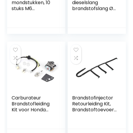
mondstukken, 10
dieselslang
stuks M6
brandstofslang Ø
carburateur
8mm 5 meter
mondstuk
hoofdsproeierset
voor 12 mm – 17,5
mm Dellorto
carburateur voor
scooter motorfiets
schakelbrommer,
70, 74, 78, 82, 84,
86, 88, 90, 92, 94
Carburateur
Brandstofinjector
Brandstofleiding
Retourleiding Kit,
Kit voor Honda
Brandstoftoevoer
GX31 GX22 FG100
en Retourslang
Little Wonder
Hoogwaardig
Helmstok 16100 ‑
Rubber voor Ibiza