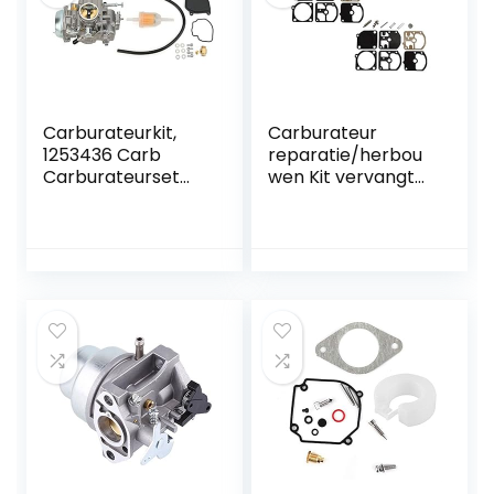
Carburateurkit,
Carburateur
1253436 Carb
reparatie/herbou
Carburateurset
wen Kit vervangt
voor
ZAMA RB-10 voor
brandstoftoevoer
Mc Culloch Blower
Geschikt voor
Mac 60A 80A
RANGER
ZAMA C1S-M8 C1S-
400/425/500
M9 C1S-M12 C1S-
M13 (Pack van 2)