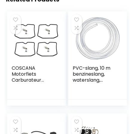
COSCANA
PVC-slang, 10 m
Motorfiets
benzineslang,
Carburateur
waterslang,
Reparatie Kit
luchtslang,
Drijvende Naald
brandstofslang,
Seal voor Suzuki
benzineslang,
BANDIT GSF600 S
drukslang zeer
GSF 600 S
flexibel (5 x 8 mm)
GSF600S 1996-
2003 Motor