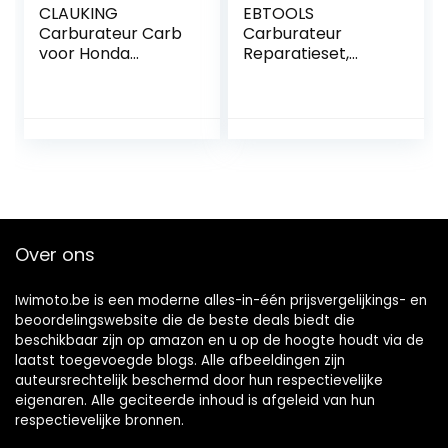
CLAUKING
EBTOOLS
Carburateur Carb
Carburateur
voor Honda
Reparatieset,
GCV135 GCV160
motorfiets
GC135 GC160
Brandstoftoevoer
motoren maaier
Carb Reparatie
Carburateur +
Rebuild Kit
brandstofleiding +
346871220
2 pakkingen + filter
Accessoire Fit
Voor C75 / E75 /
C85 90HP Oudere
Model
Over ons
Iwimoto.be is een moderne alles-in-één prijsvergelijkings- en
beoordelingswebsite die de beste deals biedt die
beschikbaar zijn op amazon en u op de hoogte houdt via de
laatst toegevoegde blogs. Alle afbeeldingen zijn
auteursrechtelijk beschermd door hun respectievelijke
eigenaren. Alle geciteerde inhoud is afgeleid van hun
respectievelijke bronnen.