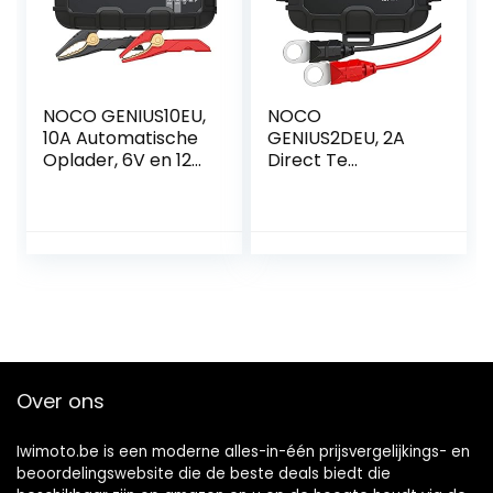
NOCO GENIUS10EU,
NOCO
10A Automatische
GENIUS2DEU, 2A
Oplader, 6V en 12V
Direct Te
Batterijlader, AGM,
Monteren
SLA, Gel en Lithium
Automatische
Auto-Acculader,
Oplader, 12V
Onderhoudslader,
Batterijlader, AGM,
Druppellader en
SLA en Gel Auto-
Desulfator – Auto,
Acculader,
Motorfiets, Boot,
Onderhoudslader,
SUV, ATV, RV,
Druppellader en
Camper
Desulfator – Auto,
Boot, SUV, RV,
Over ons
Camper,
Vrachtwagen
Iwimoto.be is een moderne alles-in-één prijsvergelijkings- en
beoordelingswebsite die de beste deals biedt die