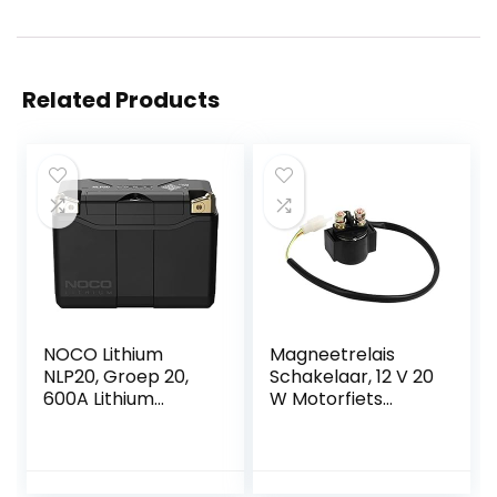
Related Products
NOCO Lithium
Magneetrelais
NLP20, Groep 20,
Schakelaar, 12 V 20
600A Lithium
W Motorfiets
Motorfiets Accu,
Onderdelen
12V 7Ah-Batterij
Startrelais
met Dynamisch
Magneetvervangin
BMS voor
g voor Chinese