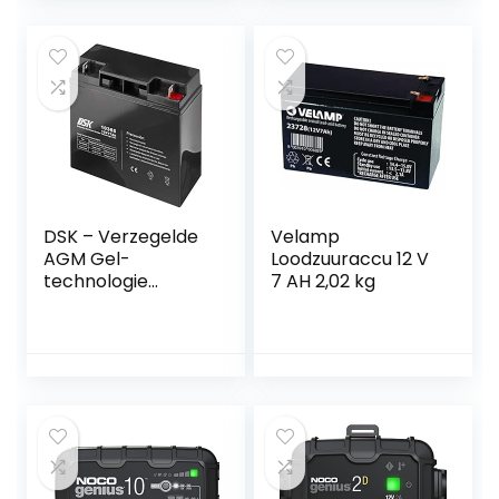
Motorfietsen,
Scooter ATV 50cc
ATV’s, UTV’s,
125cc 150cc 250cc
Jetski’s, Scooters
en
Sneeuwscooters
DSK – Verzegelde
Velamp
AGM Gel-
Loodzuuraccu 12 V
technologie
7 AH 2,02 kg
loodaccu. 12V 17Ah.
Ideaal voor elk
elektrisch
mobiliteitshulpmid
del. Bestand tegen
langere
gebruikscycli. Als
het breekt, morst
de gel niet.